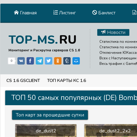
Главная
Листинг
Банлист
Новости
RU
TOP-MS.
Статистика по коннек
Статистика по конне
Мониторинг и Раскрутка серверов CS 1.6
Отключение ЮКасса д
Всех с Наступающим 
0
Весь трафик с GameMe
CS 1.6 GSCLIENT
ТОП КАРТЫ КС 1.6
ТОП 50 самых популярных (DE) Bomb/
Топ карт за прошедшие сутки
de_dust2
de_dust2_2x2