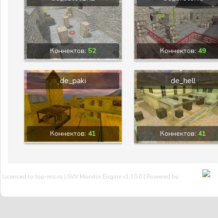
Коннектов:
52
Коннектов:
49
de_paki
de_hell
Коннектов:
41
Коннектов:
41
Licensed to top-ms.ru | SVV Monitor Engine v1.10.0 | Powered by
SVV
Мы Вконтакте
Тех.поддержка