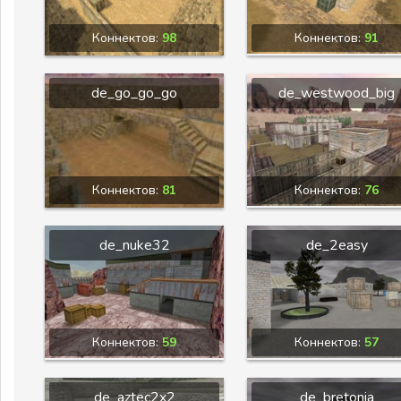
Коннектов:
98
Коннектов:
91
de_go_go_go
de_westwood_big
Коннектов:
81
Коннектов:
76
de_nuke32
de_2easy
Коннектов:
59
Коннектов:
57
de_aztec2x2
de_bretonia