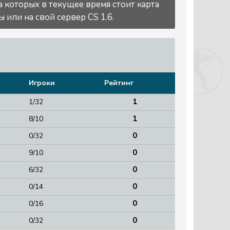
а которых в текущее время стоит карта
 или на свой сервер CS 1.6.
Игроки
Рейтинг
1
1/32
1
8/10
0
0/32
0
9/10
0
6/32
0
0/14
0
0/16
0
0/32