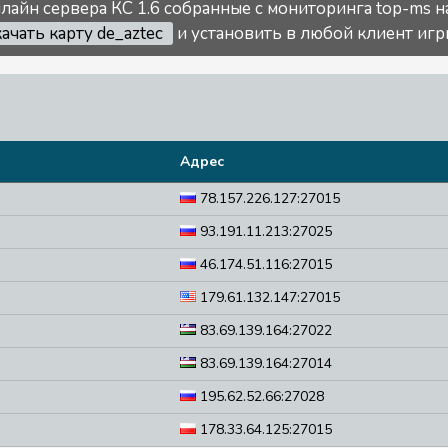
лайн сервера КС 1.6 собранные с мониторинга top-ms н
качать карту de_aztec
и установить в любой клиент игры
Адрес
78.157.226.127:27015
93.191.11.213:27025
46.174.51.116:27015
179.61.132.147:27015
83.69.139.164:27022
83.69.139.164:27014
195.62.52.66:27028
178.33.64.125:27015