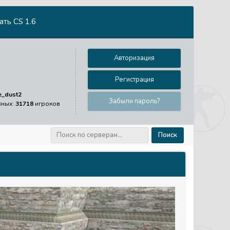
ть CS 1.6
Авторизация
Регистрация
e_dust2
Забыли пароль?
жных:
31718
игроков
Поиск