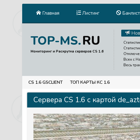
Главная
Листинг
Банлист
Нов
RU
TOP-MS.
Статисти
Статисти
Мониторинг и Раскрутка серверов CS 1.6
Отключен
Всех с Н
Весь тра
CS 1.6 GSCLIENT
ТОП КАРТЫ КС 1.6
Сервера CS 1.6 с картой de_azt