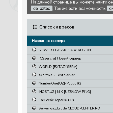
На данной странице вы можете найти он
de_aztec
. Так же есть возможность
с
Список адресов
Название сервера
SERVER CLASSIC 1.6 41REGION
[CSserv.ru] Новый сервер
WORLD [EXTAZYSERV]
XCStrike - Test Server
NumberOne[UZ]-Public #2
IHOST.UZ | MIX [UZB/LOW PING]
Сам себе Герой©+18
Server gazduit de CLOUD-CENTER.RO