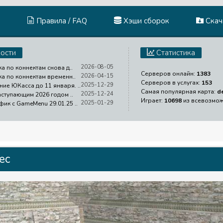
Правила / FAQ
Хэши сборок
Скача
ости
Статистика
2026-08-05
ка по коннектам снова д..
Серверов онлайн:
1383
2026-04-15
ка по коннектам временн..
Серверов в услугах:
153
2025-12-29
ие ЮКасса до 11 января. ..
Самая популярная карта:
d
2025-12-24
аступающим 2026 годом ..
Играет:
10698
из всевозмо
2025-01-29
фик с GameMenu 29.01.25 ..
ec