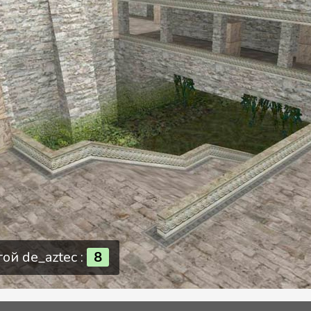
ой de_aztec :
8