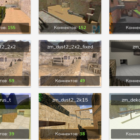
тов:
155
Коннектов:
152
Конне
t2_2x2
zm_dust2_2x2_fixed
zm_
тов:
59
Коннектов:
49
Конне
rus_t
zm_dust2_2k15
zm_dek
тов:
39
Коннектов:
38
Конне