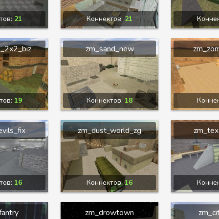
тов:
21
Коннектов:
21
Конне
_2x2_biz
zm_sand_new
zm_zom
тов:
19
Коннектов:
18
Конне
vils_fix
zm_dust_world_zg
zm_tex
тов:
16
Коннектов:
16
Конне
fantry
zm_drowtown
zm_ci