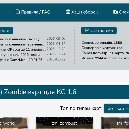
Правила / FAQ
Хэши сборок
Скача
ости
Статистика
2026-08-05
ка по коннектам снова д..
Серверов онлайн:
1380
2026-04-15
ка по коннектам временн..
Серверов в услугах:
154
2025-12-29
ие ЮКасса до 11 января. ..
Самая популярная карта:
d
2025-12-24
аступающим 2026 годом ..
Играет:
9944
из всевозмож
2025-01-29
фик с GameMenu 29.01.25 ..
 Zombie карт для КС 1.6
Топ по типам карт:
de_ карт
t_world
zm_zombust
zm_fd