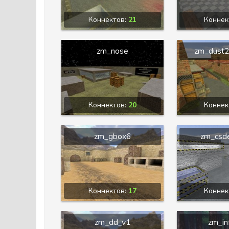
Коннектов:
21
Коннек
zm_nose
zm_dust2
Коннектов:
20
Коннек
zm_gbox6
zm_csde
Коннектов:
17
Коннек
zm_dd_v1
zm_in