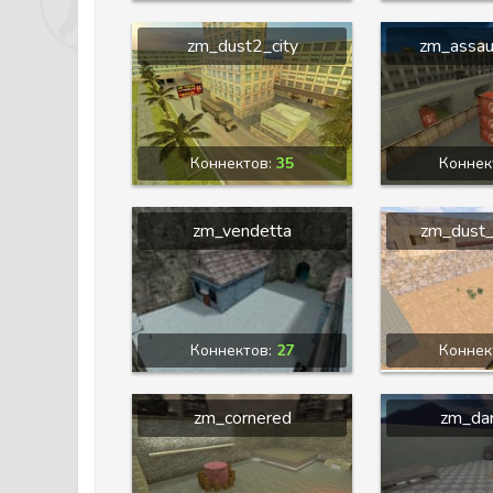
zm_dust2_city
zm_assau
Коннектов:
35
Коннек
zm_vendetta
zm_dust_
Коннектов:
27
Коннек
zm_cornered
zm_dar