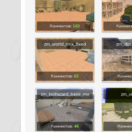
Коннектов:
163
Коннек
zm_world_rmx_fixed
zm_dus
Коннектов:
63
Коннек
zm_biohazard_base_mx
zm_vi
Коннектов:
46
Коннек