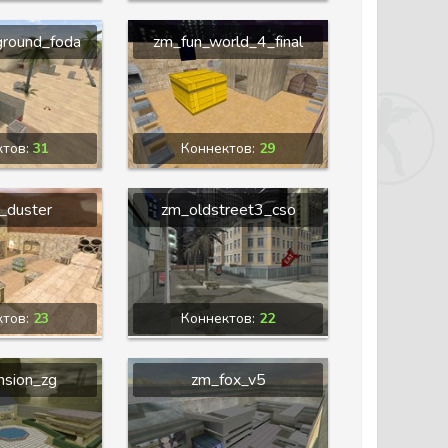
ground_foda
zm_fun_world_4_final
ктов:
31
Коннектов:
29
l_duster
zm_oldstreet3_cso
ктов:
23
Коннектов:
22
sion_zg
zm_fox_v5