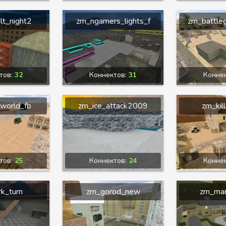
lt_night2
zm_ngamers_lights_f
zm_battle
тов:
32
Коннектов:
31
Конне
world_fb
zm_ice_attack2009
zm_kil
тов:
25
Коннектов:
24
Конне
k_turn
zm_gorod_new
zm_man