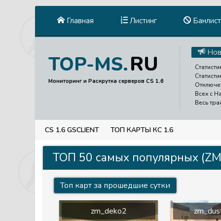
Главная
Листинг
Банлист
Нов
RU
TOP-MS.
Статисти
Статисти
Мониторинг и Раскрутка серверов CS 1.6
Отключен
Всех с Н
Весь тра
CS 1.6 GSCLIENT
ТОП КАРТЫ КС 1.6
ТОП 50 самых популярных (ZM)
Топ карт за прошедшие сутки
zm_deko2
zm_dus