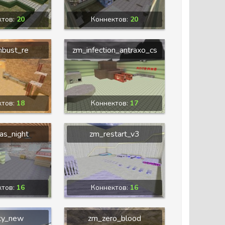
ктов:
20
Коннектов:
20
bust_re
zm_infection_antraxo_cs
ктов:
18
Коннектов:
17
as_night
zm_restart_v3
ктов:
16
Коннектов:
16
ty_new
zm_zero_blood