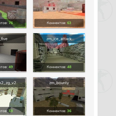
ктов:
76
Коннектов:
63
five
zm_ice_attack
ктов:
49
Коннектов:
48
o2_zg_v2
zm_bounty
ктов:
38
Коннектов:
36