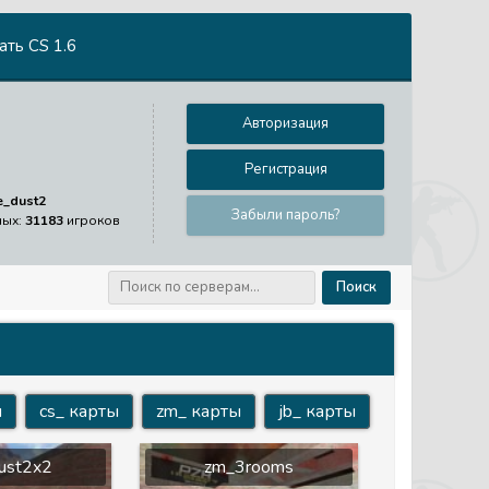
ть CS 1.6
Авторизация
Регистрация
e_dust2
Забыли пароль?
ных:
31183
игроков
Поиск
ы
cs_ карты
zm_ карты
jb_ карты
ust2x2
zm_3rooms