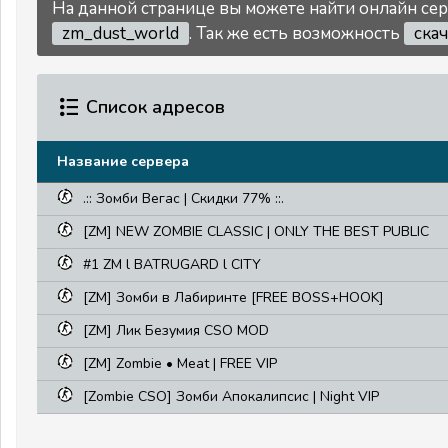
На данной странице вы можете найти онлайн серв
zm_dust_world
. Так же есть возможность
скач
Список адресов
Название сервера
.:: Зомби Вегас | Скидки 77% ::.
[ZM] NEW ZOMBIE CLASSIC | ONLY THE BEST PUBLIC
#1 ZM l BATRUGARD l CITY
[ZM] Зомби в Лабиринте [FREE BOSS+HOOK]
[ZM] Лик Безумия CSO MOD
[ZM] Zombie • Meat | FREE VIP
[Zombie CSO] Зомби Апокалипсис | Night VIP