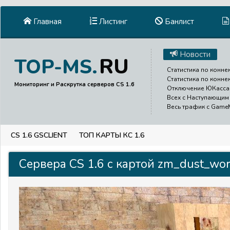
Главная
Листинг
Банлист
Новости
RU
TOP-MS.
Статистика по коннек
Статистика по конне
Мониторинг и Раскрутка серверов CS 1.6
Отключение ЮКасса д
Всех с Наступающим 
Весь трафик с GameMe
CS 1.6 GSCLIENT
ТОП КАРТЫ КС 1.6
Сервера CS 1.6 с картой zm_dust_wor