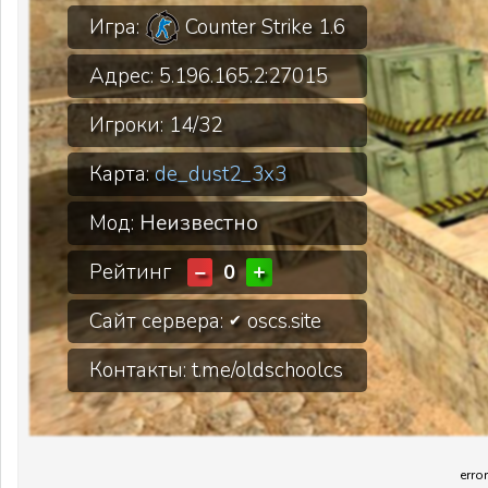
Игра:
Counter Strike 1.6
Адрес:
5.196.165.2:27015
Игроки:
14/32
Карта:
de_dust2_3x3
Мод:
Неизвестно
Рейтинг
−
+
0
Сайт сервера:
oscs.site
✔
Контакты: t.me/oldschoolcs
error