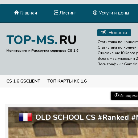
Главная
Листинг
Услуги и цены
Новости
RU
TOP-MS.
Статистика по коннект
Статистика по коннект
Мониторинг и Раскрутка серверов CS 1.6
Отключение ЮКасса до
Всех с Наступающим 2
Весь трафик с GameMen
CS 1.6 GSCLIENT
ТОП КАРТЫ КС 1.6
Информац
OLD SCHOOL CS #Ranked 