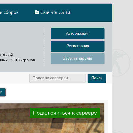
и сборок
Скачать CS 1.6
Авторизация
Регистрация
e_dust2
Забыли пароль?
жных:
35013
игроков
Поиск
r
Подключиться к серверу