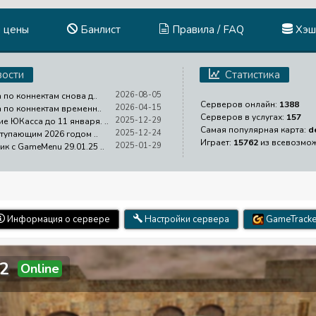
и цены
Банлист
Правила / FAQ
Хэш
ости
Статистика
2026-08-05
 по коннектам снова д..
Серверов онлайн:
1388
2026-04-15
а по коннектам временн..
Серверов в услугах:
157
2025-12-29
е ЮКасса до 11 января. ..
Самая популярная карта:
d
2025-12-24
ступающим 2026 годом ..
Играет:
15762
из всевозмо
2025-01-29
ик с GameMenu 29.01.25 ..
Информация о сервере
Настройки сервера
GameTracke
2
Online