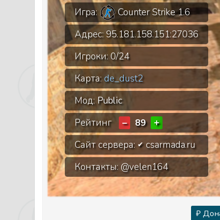
Игра:
Counter Strike 1.6
Адрес:
95.181.158.151:27036
Игроки:
0/24
Карта:
de_dust2
Мод:
Public
Рейтинг
−
+
89
Сайт сервера:
csarmada.ru
✔
Контакты: @velen164
₽ Дон