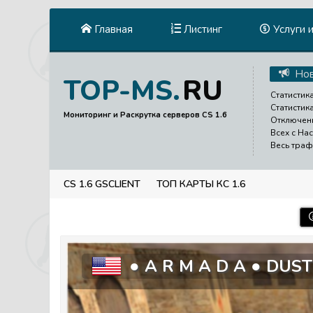
Главная
Листинг
Услуги 
Нов
RU
TOP-MS.
Статистика
Статистик
Мониторинг и Раскрутка серверов CS 1.6
Отключени
Всех с На
Весь траф
CS 1.6 GSCLIENT
ТОП КАРТЫ КС 1.6
● A R M A D A ● DUST