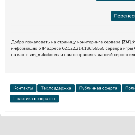
Перенест
Добро пожаловать на страницу мониторинга сервера
[ZM].
информацию о IP адресе
62.122.214.186:55555
сервера игры C
на карте
zm_nukeke
если вам понравился данный сервер или
Контакты
Тех.поддержка
Публичная оферта
Поли
Политика возвратов