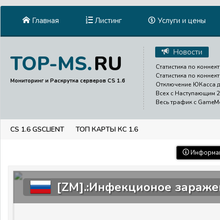
Главная
Листинг
Услуги и цены
Новости
RU
TOP-MS.
Статистика по коннект
Статистика по коннект
Мониторинг и Раскрутка серверов CS 1.6
Отключение ЮКасса до
Всех с Наступающим 2
Весь трафик с GameMen
CS 1.6 GSCLIENT
ТОП КАРТЫ КС 1.6
Информац
[ZM].:Инфекционое заражен