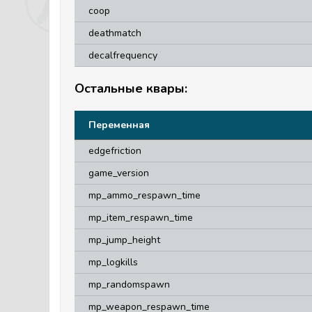
coop
deathmatch
decalfrequency
Остальные квары:
Переменная
edgefriction
game_version
mp_ammo_respawn_time
mp_item_respawn_time
mp_jump_height
mp_logkills
mp_randomspawn
mp_weapon_respawn_time