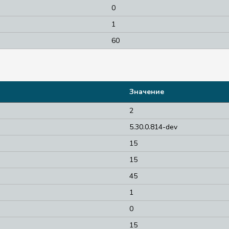
0
1
60
Значение
2
5.30.0.814-dev
15
15
45
1
0
15