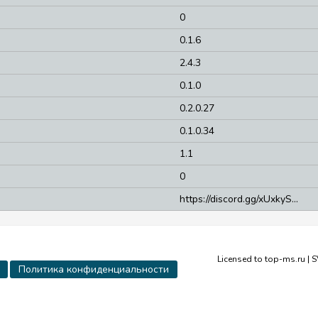
0
0.1.6
2.4.3
0.1.0
0.2.0.27
0.1.0.34
1.1
0
https://discord.gg/xUxkyS...
Licensed to top-ms.ru | 
Политика конфиденциальности