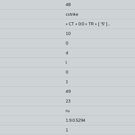
48
cstrike
« CT « 0:0 » TR » [ '5' ]...
10
0
d
l
0
1
49
23
ru
1.9.0.5294
1