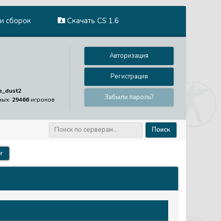
и сборок
Скачать CS 1.6
Авторизация
Регистрация
e_dust2
Забыли пароль?
ных:
29466
игроков
Поиск
r