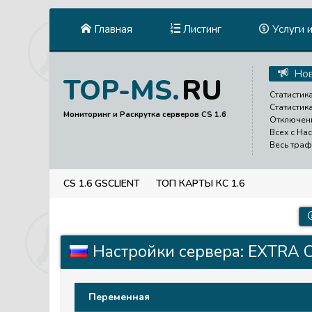
Главная
Листинг
Услуги 
Нов
RU
TOP-MS.
Статистика
Статистик
Мониторинг и Раскрутка серверов CS 1.6
Отключени
Всех с На
Весь траф
CS 1.6 GSCLIENT
ТОП КАРТЫ КС 1.6
Настройки сервера: EXTRA 
Переменная