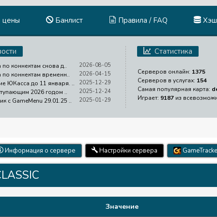
и цены
Банлист
Правила / FAQ
Хэш
ости
Статистика
2026-08-05
 по коннектам снова д..
Серверов онлайн:
1375
2026-04-15
а по коннектам временн..
Серверов в услугах:
154
2025-12-29
е ЮКасса до 11 января. ..
Самая популярная карта:
d
2025-12-24
ступающим 2026 годом ..
Играет:
9187
из всевозмож
2025-01-29
ик с GameMenu 29.01.25 ..
Информация о сервере
Настройки сервера
GameTracke
CLASSIC
Значение