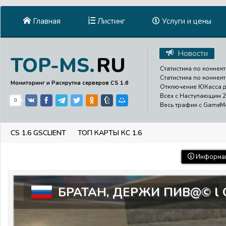
Главная
Листинг
Услуги и цены
Новости
RU
TOP-MS.
Статистика по коннект
Статистика по коннект
Мониторинг и Раскрутка серверов CS 1.6
Отключение ЮКасса до
Всех с Наступающим 2
0
Весь трафик с GameMen
CS 1.6 GSCLIENT
ТОП КАРТЫ КС 1.6
Информац
БРАТАН, ДЕРЖИ ПИВ@© l 