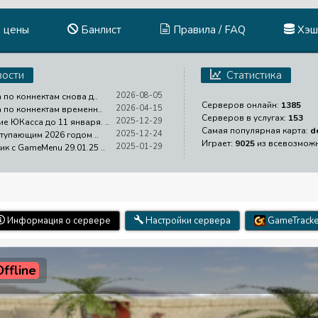
и цены
Банлист
Правила / FAQ
Хэш
ости
Статистика
2026-08-05
 по коннектам снова д..
Серверов онлайн:
1385
2026-04-15
а по коннектам временн..
Серверов в услугах:
153
2025-12-29
е ЮКасса до 11 января. ..
Самая популярная карта:
d
2025-12-24
ступающим 2026 годом ..
Играет:
9025
из всевозмож
2025-01-29
ик с GameMenu 29.01.25 ..
Информация о сервере
Настройки сервера
GameTracke
Offline