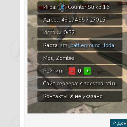
Игра:
Counter Strike 1.6
Адрес:
46.174.55.7:27015
Игроки:
0/32
Карта:
zm_battleground_foda
Мод:
Zombie
Рейтинг
−
+
0
Сайт сервера:
zdeszadroti.ru
✔
Контакты:
не указано
✘
₽ Дон