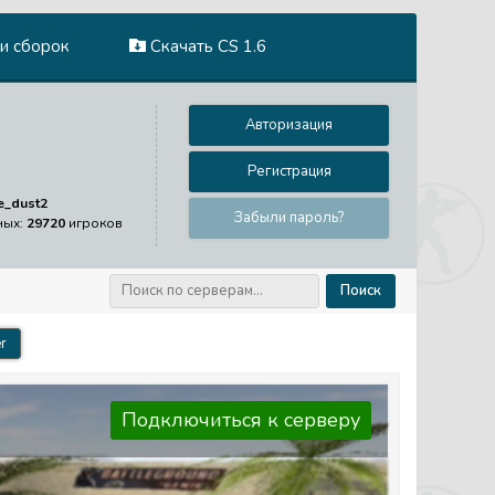
и сборок
Скачать CS 1.6
Авторизация
Регистрация
e_dust2
Забыли пароль?
ных:
29720
игроков
Поиск
r
Подключиться к серверу