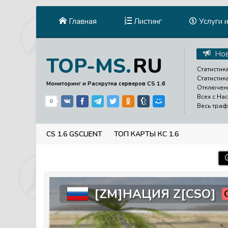
Главная
Листинг
Услуги 
Нов
RU
TOP-MS.
Статистика
Статистик
Мониторинг и Раскрутка серверов CS 1.6
Отключени
Всех с На
0
Весь траф
CS 1.6 GSCLIENT
ТОП КАРТЫ КС 1.6
[ZM]НАЦИЯ Z[CSO]