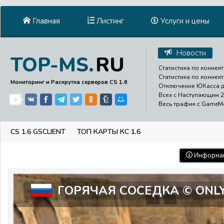
Главная
Листинг
Услуги и цены
Новости
RU
TOP-MS.
Статистика по коннект
Статистика по коннект
Мониторинг и Раскрутка серверов CS 1.6
Отключение ЮКасса до
Всех с Наступающим 2
0
Весь трафик с GameMen
CS 1.6 GSCLIENT
ТОП КАРТЫ КС 1.6
Информац
ГОРЯЧАЯ СОСЕДКА © ONL