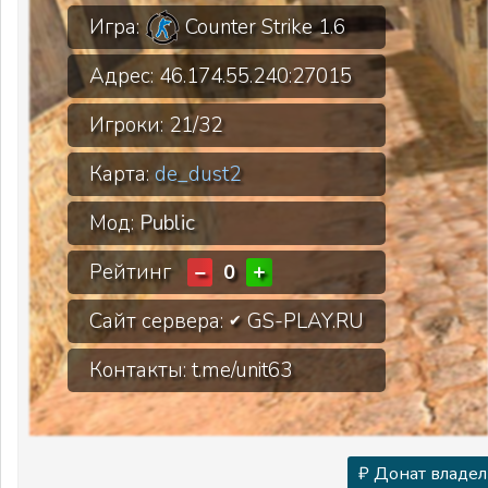
Игра:
Counter Strike 1.6
Адрес:
46.174.55.240:27015
Игроки:
21/32
Карта:
de_dust2
Мод:
Public
Рейтинг
−
+
0
Сайт сервера:
GS-PLAY.RU
✔
Контакты: t.me/unit63
₽ Донат владел