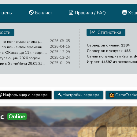
и цены
Банлист
Правила / FAQ
Хэш
ости
Статистика
2026-08-05
 по коннектам снова д..
Серверов онлайн:
1384
2026-04-15
а по коннектам временн..
Серверов в услугах:
155
2025-12-29
е ЮКасса до 11 января. ..
Самая популярная карта:
d
2025-12-24
ступающим 2026 годом ..
Играет:
14597
из всевозмо
2025-01-29
ик с GameMenu 29.01.25 ..
Информация о сервере
Настройки сервера
GameTracke
c
Online