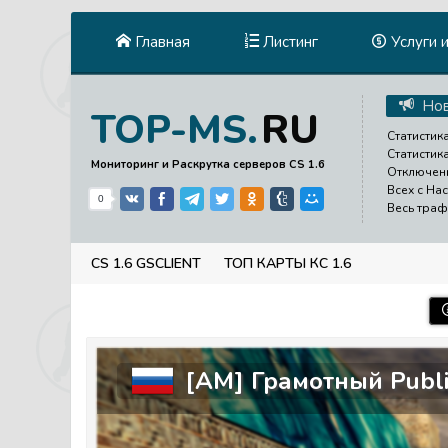
Главная
Листинг
Услуги 
Нов
RU
TOP-MS.
Статистика
Статистик
Мониторинг и Раскрутка серверов CS 1.6
Отключени
Всех с На
0
Весь траф
CS 1.6 GSCLIENT
ТОП КАРТЫ КС 1.6
[AM] Грамотный Publi