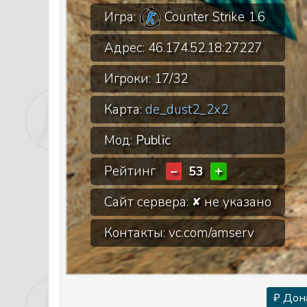
Игра:
Counter Strike 1.6
Адрес:
46.174.52.18:27227
Игроки:
17/32
Карта:
de_dust2_2x2
Мод:
Public
Рейтинг
−
+
53
Сайт сервера:
не указано
✘
Контакты: vc.com/amserv
₽ Дон