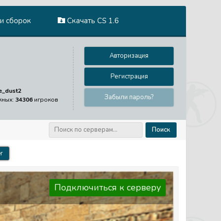
и сборок
Скачать CS 1.6
Авторизация
Регистрация
e_dust2
Забыли пароль?
жных:
34306
игроков
Поиск
r
Подключиться к серверу