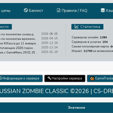
и цены
Банлист
Правила / FAQ
Хэш
ости
Статистика
2026-08-05
 по коннектам снова д..
Серверов онлайн:
1384
2026-04-15
а по коннектам временн..
Серверов в услугах:
154
2025-12-29
е ЮКасса до 11 января. ..
Самая популярная карта:
d
2025-12-24
ступающим 2026 годом ..
Играет:
11709
из всевозмо
2025-01-29
ик с GameMenu 29.01.25 ..
Информация о сервере
Настройки сервера
GameTracke
 RUSSIAN ZOMBIE CLASSIC ©2026 | CS-D
Значение