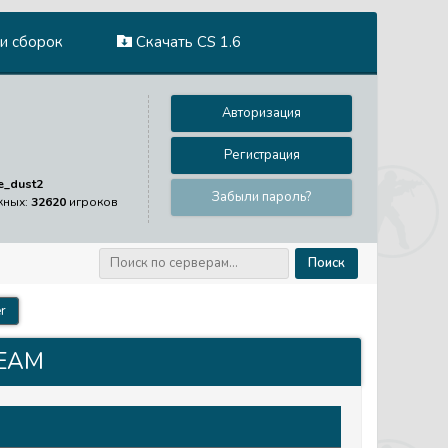
и сборок
Скачать CS 1.6
Авторизация
Регистрация
e_dust2
Забыли пароль?
жных:
32620
игроков
Поиск
r
REAM