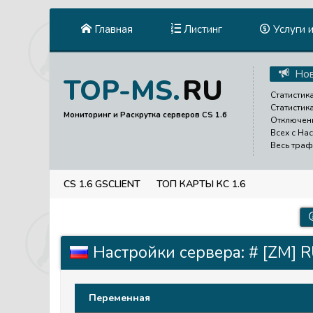
Главная
Листинг
Услуги 
Нов
RU
TOP-MS.
Статистика
Статистик
Мониторинг и Раскрутка серверов CS 1.6
Отключени
Всех с На
Весь траф
CS 1.6 GSCLIENT
ТОП КАРТЫ КС 1.6
Настройки сервера: # [ZM]
Переменная