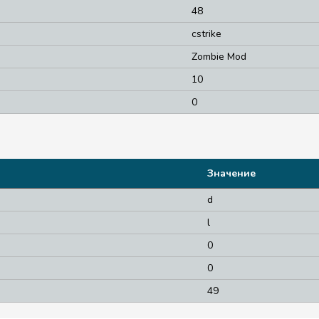
48
cstrike
Zombie Mod
10
0
Значение
d
l
0
0
49