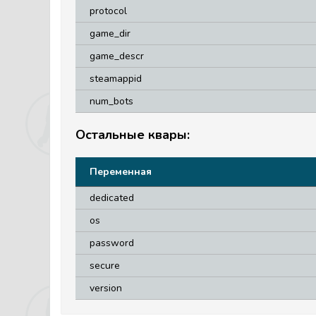
protocol
game_dir
game_descr
steamappid
num_bots
Остальные квары:
Переменная
dedicated
os
password
secure
version