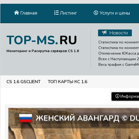
Главная
Листинг
Услуги и цены
Новости
RU
TOP-MS.
Статистика по коннект
Статистика по коннект
Мониторинг и Раскрутка серверов CS 1.6
Отключение ЮКасса до
Всех с Наступающим 2
Весь трафик с GameMen
CS 1.6 GSCLIENT
ТОП КАРТЫ КС 1.6
Информац
ЖЕНСКИЙ АВАНГАРД © DU