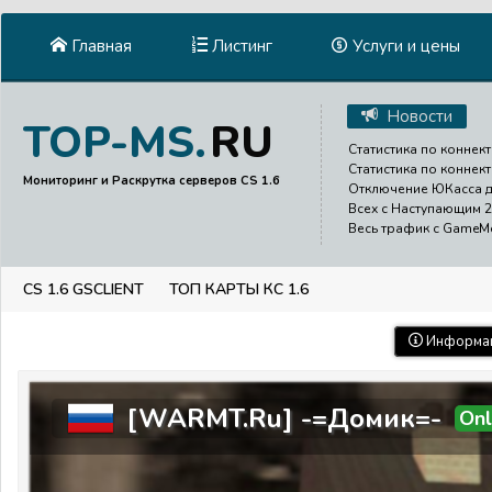
Главная
Листинг
Услуги и цены
Новости
RU
TOP-MS.
Статистика по коннект
Статистика по коннект
Мониторинг и Раскрутка серверов CS 1.6
Отключение ЮКасса до
Всех с Наступающим 2
Весь трафик с GameMen
CS 1.6 GSCLIENT
ТОП КАРТЫ КС 1.6
Информац
[WARMT.Ru] -=Домик=-
Onl