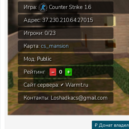
Игра:
Counter Strike 1.6
Адрес:
37.230.210.64:27015
Игроки:
0/23
Карта:
cs_mansion
Мод:
Public
Рейтинг
−
+
0
Сайт сервера:
Warmt.ru
✔
Контакты: Loshadkacs@gmail.com
₽ Донат владел