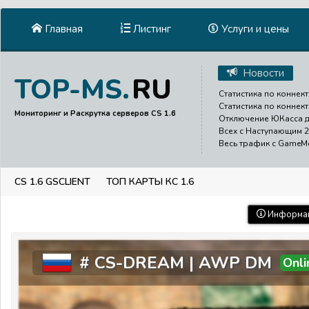
Главная
Листинг
Услуги и цены
Новости
RU
TOP-MS.
Статистика по коннект
Статистика по коннект
Мониторинг и Раскрутка серверов CS 1.6
Отключение ЮКасса до
Всех с Наступающим 2
Весь трафик с GameMen
CS 1.6 GSCLIENT
ТОП КАРТЫ КС 1.6
Информац
# CS-DREAM | AWP DM
Onli