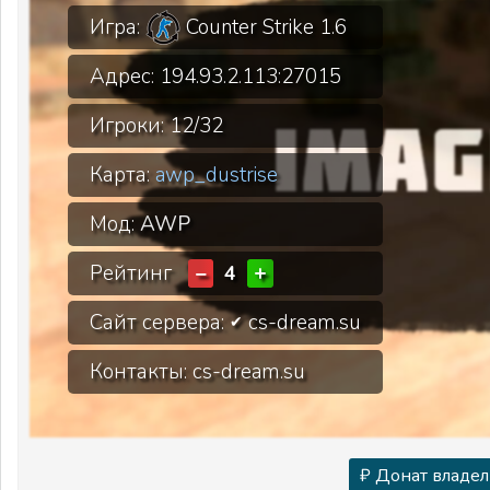
Игра:
Counter Strike 1.6
Адрес:
194.93.2.113:27015
Игроки:
12/32
Карта:
awp_dustrise
Мод:
AWP
Рейтинг
−
+
4
Сайт сервера:
cs-dream.su
✔
Контакты: cs-dream.su
₽ Донат владел