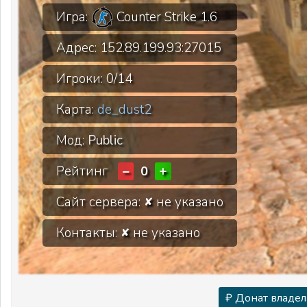
Игра:
Counter Strike 1.6
Адрес:
152.89.199.93:27015
Игроки:
0/14
Карта:
de_dust2
Мод:
Public
Рейтинг
−
+
0
Сайт сервера:
не указано
✘
Контакты:
не указано
✘
₽ Донат владел