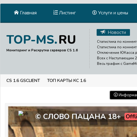
Главная
Листинг
Услуги и цены
Новости
RU
TOP-MS.
Статистика по коннект
Статистика по коннект
Мониторинг и Раскрутка серверов CS 1.6
Отключение ЮКасса до
Всех с Наступающим 2
Весь трафик с GameMen
CS 1.6 GSCLIENT
ТОП КАРТЫ КС 1.6
Информац
© СЛОВО ПАЦАНА 18+
Offl