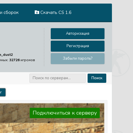
и сборок
Скачать CS 1.6
Авторизация
Регистрация
e_dust2
Забыли пароль?
жных:
32726
игроков
Поиск
r
Подключиться к серверу