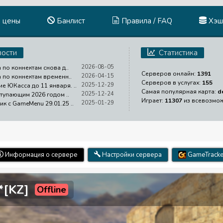
и цены
Банлист
Правила / FAQ
Хэш
ости
Статистика
2026-08-05
 по коннектам снова д..
Серверов онлайн:
1391
2026-04-15
а по коннектам временн..
Серверов в услугах:
155
2025-12-29
е ЮКасса до 11 января. ..
Самая популярная карта:
d
2025-12-24
ступающим 2026 годом ..
Играет:
11307
из всевозмо
2025-01-29
ик с GameMenu 29.01.25 ..
Информация о сервере
Настройки сервера
GameTracke
*[KZ]
Offline