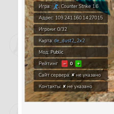
Игра:
Counter Strike 1.6
Адрес:
109.241.160.14:27015
Игроки:
0/32
Карта:
de_dust2_2x2
Мод:
Public
Рейтинг
−
+
0
Сайт сервера:
не указано
✘
Контакты:
не указано
✘