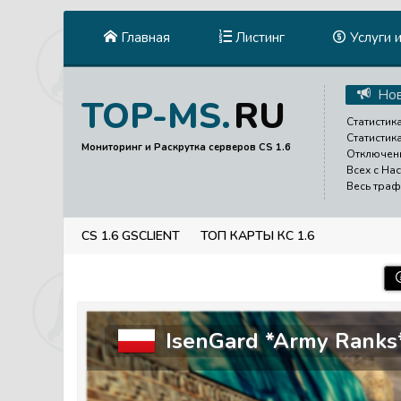
Главная
Листинг
Услуги 
Нов
RU
TOP-MS.
Статистика
Статистик
Мониторинг и Раскрутка серверов CS 1.6
Отключени
Всех с На
Весь траф
CS 1.6 GSCLIENT
ТОП КАРТЫ КС 1.6
IsenGard *Army Ranks