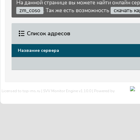
На данной странице вы можете найти онлайн серв
zm_coso
. Так же есть возможность
скачать к
Список адресов
Название сервера
Licensed to top-ms.ru | SVV Monitor Engine v1.10.0 | Powered by
SVV
Мы Вконтакте
Тех.поддержка