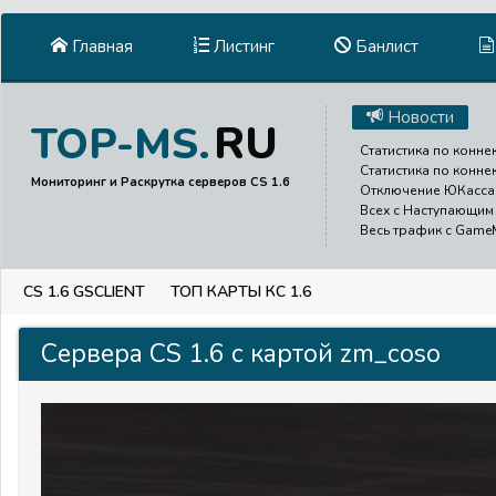
Главная
Листинг
Банлист
Новости
RU
TOP-MS.
Статистика по коннек
Статистика по конне
Мониторинг и Раскрутка серверов CS 1.6
Отключение ЮКасса д
Всех с Наступающим 
Весь трафик с GameMe
CS 1.6 GSCLIENT
ТОП КАРТЫ КС 1.6
Сервера CS 1.6 с картой zm_coso