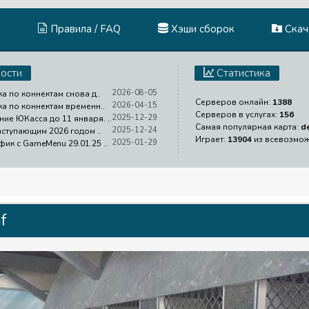
Правила / FAQ
Хэши сборок
Скача
ости
Статистика
2026-08-05
ка по коннектам снова д..
Серверов онлайн:
1388
2026-04-15
ка по коннектам временн..
Серверов в услугах:
156
2025-12-29
ие ЮКасса до 11 января. ..
Самая популярная карта:
d
2025-12-24
аступающим 2026 годом ..
Играет:
13904
из всевозмо
2025-01-29
фик с GameMenu 29.01.25 ..
f