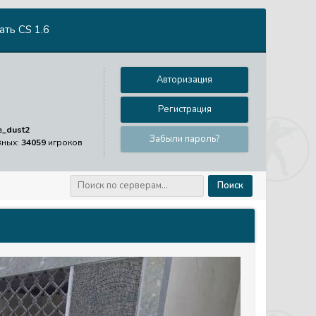
ть CS 1.6
Авторизация
Регистрация
e_dust2
Забыли пароль?
жных:
34059
игроков
Поиск