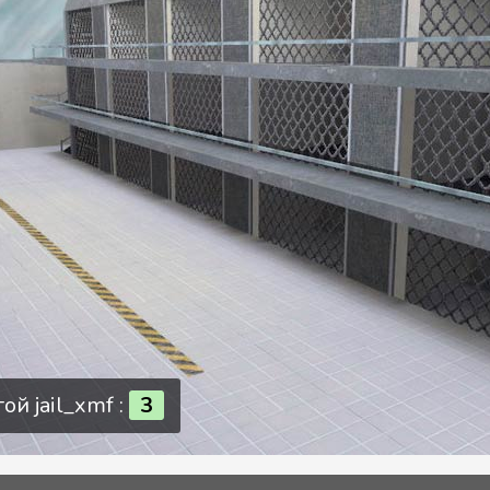
ой jail_xmf :
3