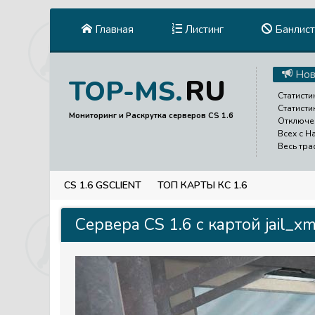
Главная
Листинг
Банлист
Нов
RU
TOP-MS.
Статисти
Статисти
Мониторинг и Раскрутка серверов CS 1.6
Отключен
Всех с Н
Весь тра
CS 1.6 GSCLIENT
ТОП КАРТЫ КС 1.6
Сервера CS 1.6 с картой jail_xm