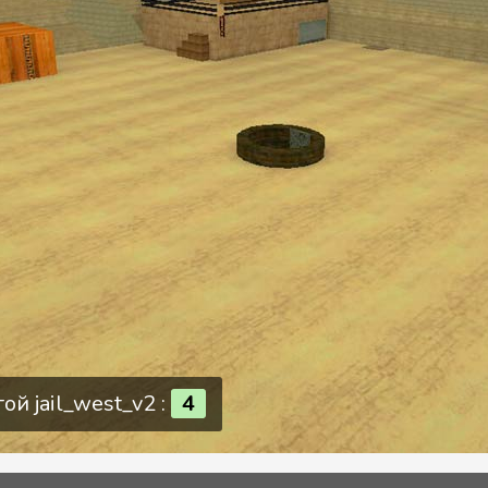
ой jail_west_v2 :
4