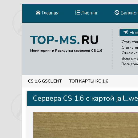
Главная
Листинг
Банлист
Нов
RU
TOP-MS.
Статисти
Статисти
Мониторинг и Раскрутка серверов CS 1.6
Отключен
Всех с Н
Весь тра
CS 1.6 GSCLIENT
ТОП КАРТЫ КС 1.6
Сервера CS 1.6 с картой jail_w