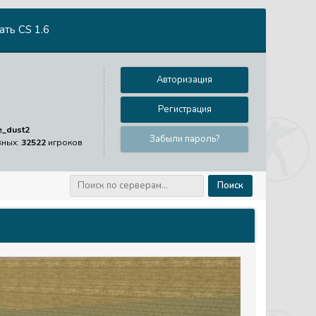
ть CS 1.6
Авторизация
Регистрация
e_dust2
Забыли пароль?
жных:
32522
игроков
Поиск