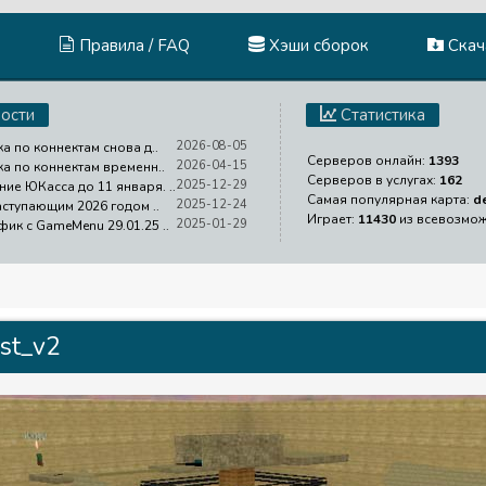
Правила / FAQ
Хэши сборок
Скача
ости
Статистика
2026-08-05
ка по коннектам снова д..
Серверов онлайн:
1393
2026-04-15
ка по коннектам временн..
Серверов в услугах:
162
2025-12-29
ие ЮКасса до 11 января. ..
Самая популярная карта:
d
2025-12-24
аступающим 2026 годом ..
Играет:
11430
из всевозмо
2025-01-29
фик с GameMenu 29.01.25 ..
est_v2