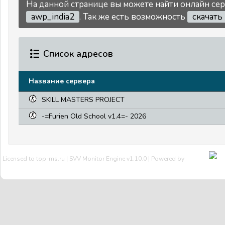
На данной странице вы можете найти онлайн серв
awp_india2
. Так же есть возможность
скачать
Список адресов
Название сервера
SKILL MASTERS PROJECT
-=Furien Old School v1.4=- 2026
Licensed to top-ms.ru | SVV Monitor Engine v1.10.0 | Powered by
SVV
Мы Вконтакте
Тех.поддержка