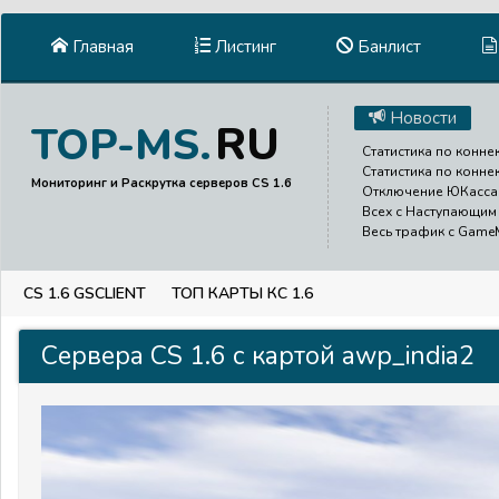
Главная
Листинг
Банлист
Новости
RU
TOP-MS.
Статистика по коннек
Статистика по конне
Мониторинг и Раскрутка серверов CS 1.6
Отключение ЮКасса д
Всех с Наступающим 
Весь трафик с GameMe
CS 1.6 GSCLIENT
ТОП КАРТЫ КС 1.6
Сервера CS 1.6 с картой awp_india2